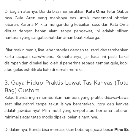
Di bagian atasnya, Bunda bisa memasukkan
Kata Oma
Telur Gabus
rasa Gula Aren yang manisnya pas untuk menemani obrolan
lebaran. Karena Milkita mengandung kebaikan susu dan Kata Oma
dibuat dengan bahan alami tanpa pengawet, ini adalah pilihan
hantaran yang sangat sehat dan aman buat keluarga.
Biar makin manis, ikat leher stoples dengan tali rami dan tambahkan
kartu ucapan
hand-made
. Kelebihannya, jar kaca ini pasti bakal
disimpan dan dipakai lagi oleh si penerima sebagai tempat gula, kopi,
atau gelas estetik ala kafe di rumah mereka.
​3. Gaya Hidup Praktis Lewat Tas Kanvas (Tote
Bag) Custom
Kalau Bunda ingin memberikan hampers yang praktis dibawa-bawa
saat silaturahmi tanpa takut isinya berantakan,
tote bag
kanvas
adalah jawabannya! Pilih motif yang simpel atau bertema Lebaran
minimalis agar tetap modis dipakai belanja nantinya.
Di dalamnya, Bunda bisa memasukkan beberapa
pack
besar
Pino Es