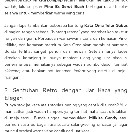
wadah, lalu selipkan
Pino Es Serut Buah
berbagai rasa di sela-
selanya untuk memberikan warna yang ceria.
Jangan lupa tambahkan beberapa kantong
Kata Oma
Telur Gabus
di bagian tengah sebagai “bintang utama” yang memberikan tekstur
renyah dan gurih. Perpaduan warna-warni ceria dari kemasan Pino,
Milkita, dan kemasan premium Kata Oma akan membuat hampers
Bunda terlihat sangat penuh dan mewah. Setelah isinya ludes
dimakan, keranjang ini punya manfaat ulang yang luar biasa, si
penerima bisa memakainya sebagai wadah bumbu dapur, tempat
skincare
, atau bahkan pot tanaman
indoor
yang estetik di pojok
ruangan.
​2. Sentuhan Retro dengan Jar Kaca yang
Elegan
Punya stok jar kaca atau stoples bening yang cantik di rumah? Yuk,
manfaatkan jadi wadah hampers yang terlihat mahal saat diletakkan
di meja tamu. Bunda tinggal memasukkan
Milkita Candy
atau
permen susu berbagai rasa secara selang-seling di dasar jar agar
muncul gradasi warna yang cantik dari luar kaca.