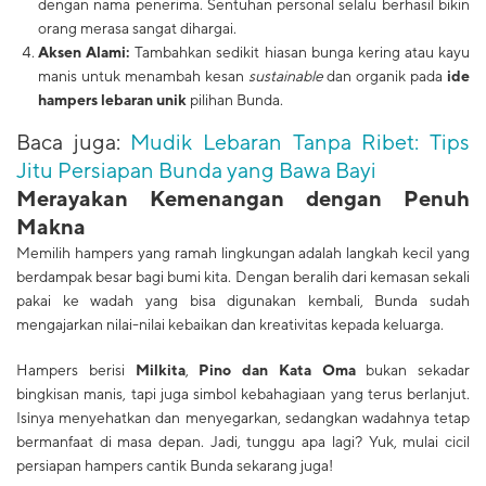
dengan nama penerima. Sentuhan personal selalu berhasil bikin
orang merasa sangat dihargai.
Aksen Alami:
Tambahkan sedikit hiasan bunga kering atau kayu
manis untuk menambah kesan
sustainable
dan organik pada
ide
hampers lebaran unik
pilihan Bunda.
Baca juga:
Mudik Lebaran Tanpa Ribet: Tips
Jitu Persiapan Bunda yang Bawa Bayi
​Merayakan Kemenangan dengan Penuh
Makna
​Memilih hampers yang ramah lingkungan adalah langkah kecil yang
berdampak besar bagi bumi kita. Dengan beralih dari kemasan sekali
pakai ke wadah yang bisa digunakan kembali, Bunda sudah
mengajarkan nilai-nilai kebaikan dan kreativitas kepada keluarga.
​Hampers berisi
Milkita
,
Pino dan Kata Oma
bukan sekadar
bingkisan manis, tapi juga simbol kebahagiaan yang terus berlanjut.
Isinya menyehatkan dan menyegarkan, sedangkan wadahnya tetap
bermanfaat di masa depan. Jadi, tunggu apa lagi? Yuk, mulai cicil
persiapan hampers cantik Bunda sekarang juga!