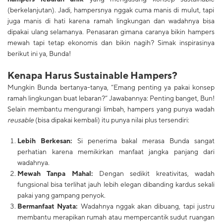
(berkelanjutan). Jadi, hampersnya nggak cuma manis di mulut, tapi
juga manis di hati karena ramah lingkungan dan wadahnya bisa
dipakai ulang selamanya. Penasaran gimana caranya bikin hampers
mewah tapi tetap ekonomis dan bikin nagih? Simak inspirasinya
berikut ini ya, Bunda!
​Kenapa Harus Sustainable Hampers?
​Mungkin Bunda bertanya-tanya, “Emang penting ya pakai konsep
ramah lingkungan buat lebaran?” Jawabannya: Penting banget, Bun!
Selain membantu mengurangi limbah, hampers yang punya wadah
reusable
(bisa dipakai kembali) itu punya nilai plus tersendiri:
Lebih Berkesan:
Si penerima bakal merasa Bunda sangat
perhatian karena memikirkan manfaat jangka panjang dari
wadahnya.
Mewah Tanpa Mahal:
Dengan sedikit kreativitas, wadah
fungsional bisa terlihat jauh lebih elegan dibanding kardus sekali
pakai yang gampang penyok.
Bermanfaat Nyata:
Wadahnya nggak akan dibuang, tapi justru
membantu merapikan rumah atau mempercantik sudut ruangan