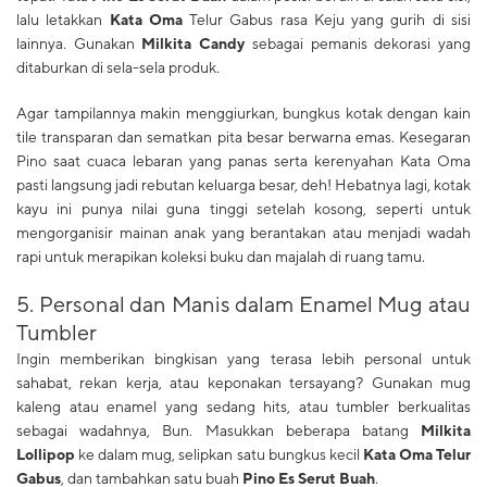
lalu letakkan
Kata Oma
Telur Gabus rasa Keju yang gurih di sisi
lainnya. Gunakan
Milkita Candy
sebagai pemanis dekorasi yang
ditaburkan di sela-sela produk.
Agar tampilannya makin menggiurkan, bungkus kotak dengan kain
tile transparan dan sematkan pita besar berwarna emas. Kesegaran
Pino saat cuaca lebaran yang panas serta kerenyahan Kata Oma
pasti langsung jadi rebutan keluarga besar, deh! Hebatnya lagi, kotak
kayu ini punya nilai guna tinggi setelah kosong, seperti untuk
mengorganisir mainan anak yang berantakan atau menjadi wadah
rapi untuk merapikan koleksi buku dan majalah di ruang tamu.
​5. Personal dan Manis dalam Enamel Mug atau
Tumbler
Ingin memberikan bingkisan yang terasa lebih personal untuk
sahabat, rekan kerja, atau keponakan tersayang? Gunakan mug
kaleng atau enamel yang sedang hits, atau tumbler berkualitas
sebagai wadahnya, Bun. Masukkan beberapa batang
Milkita
Lollipop
ke dalam mug, selipkan satu bungkus kecil
Kata Oma Telur
Gabus
, dan tambahkan satu buah
Pino Es Serut Buah
.