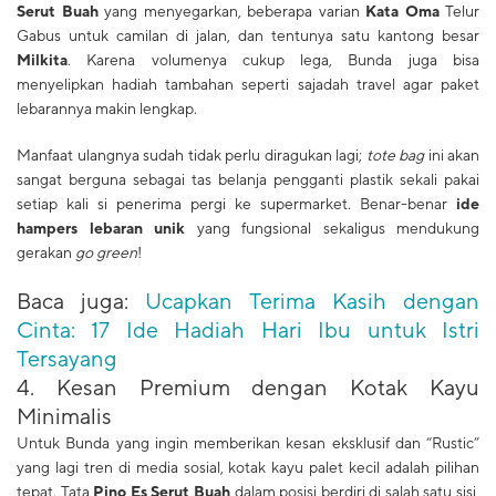
Serut Buah
yang menyegarkan, beberapa varian
Kata Oma
Telur
Gabus untuk camilan di jalan, dan tentunya satu kantong besar
Milkita
. Karena volumenya cukup lega, Bunda juga bisa
menyelipkan hadiah tambahan seperti sajadah travel agar paket
lebarannya makin lengkap.
Manfaat ulangnya sudah tidak perlu diragukan lagi;
tote bag
ini akan
sangat berguna sebagai tas belanja pengganti plastik sekali pakai
setiap kali si penerima pergi ke supermarket. Benar-benar
ide
hampers lebaran unik
yang fungsional sekaligus mendukung
gerakan
go green
!
Baca juga:
Ucapkan Terima Kasih dengan
Cinta: 17 Ide Hadiah Hari Ibu untuk Istri
Tersayang
​4. Kesan Premium dengan Kotak Kayu
Minimalis
Untuk Bunda yang ingin memberikan kesan eksklusif dan “Rustic”
yang lagi tren di media sosial, kotak kayu palet kecil adalah pilihan
tepat. Tata
Pino Es Serut Buah
dalam posisi berdiri di salah satu sisi,