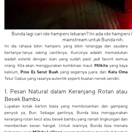
Bunda lagi cari ide hampers lebaran? Ini ada ide hampers 
mainstream untuk Bunda nih.
Ini dia rahasia bikin hampers yang bikin tetangga dan saudara
bertanya-tanya saking cantiknya. Kuncinya adalah memadukan
wadah estetik dengan isian yang sudah pasti jadi favorit semua
orang. Kita akan menggunakan kombinasi maut:
Milkita
yang kaya
kalsium,
Pino Es Serut Buah
yang segarnya juara, dan
Kata Oma
Telur Gabus yang rasanya autentik seperti buatan nenek sendiri.
1. Pesan Natural dalam Keranjang Rotan atau
Besek Bambu
Lupakan kotak karton biasa yang membosankan dan gampang
penyok ya, Bun. Sebagai gantinya, Bunda bisa menggunakan
keranjang rotan kecil atau besek bambu yang ramah lingkungan dan
memberikan kesan hangat. Untuk isiannya, Bunda bisa menata
beberapa
pack
Milkita Lollipop
secara melingkar mengikuti bentuk