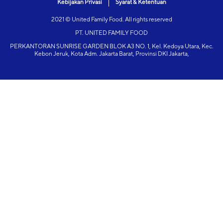
Kebijakan Privasi
Syarat & Ketentuan
2021 © United Family Food. All rights reserved
PT. UNITED FAMILY FOOD
PERKANTORAN SUNRISE GARDEN BLOK A3 NO. 1, Kel. Kedoya Utara, Kec.
Kebon Jeruk, Kota Adm. Jakarta Barat, Provinsi DKI Jakarta,