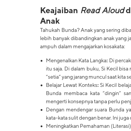
Keajaiban
Read Aloud
d
Anak
Tahukah Bunda? Anak yang sering dibac
lebih banyak dibandingkan anak yang j
ampuh dalam mengajarkan kosakata:
Mengenalkan Kata Langka
:
Di percak
itu saja. Di dalam buku, Si Kecil bi
“setia” yang jarang muncul saat kita
Belajar Lewat Konteks
:
Si Kecil belaj
Bunda membaca kata “dingin” samb
mengerti konsepnya tanpa perlu penj
Dengan mendengar suara Bunda yang
kata-kata sulit dengan benar.
Ini jug
Meningkatkan Pemahaman (Literasi): S