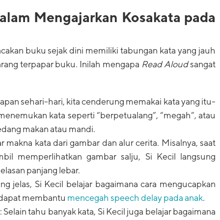
alam Mengajarkan Kosakata pada
akan buku sejak dini memiliki tabungan kata yang jauh
arang terpapar buku. Inilah mengapa
Read Aloud
sangat
apan sehari-hari, kita cenderung memakai kata yang itu-
sa menemukan kata seperti “berpetualang”, “megah”, atau
 sedang makan atau mandi.
ar makna kata dari gambar dan alur cerita. Misalnya, saat
il memperlihatkan gambar salju, Si Kecil langsung
elasan panjang lebar.
 jelas, Si Kecil belajar bagaimana cara mengucapkan
a dapat membantu
mencegah speech delay pada anak
.
elain tahu banyak kata, Si Kecil juga belajar bagaimana